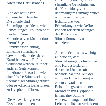
Aufklärung über gesunde
Alters und Berufsstandes.
stimmliche Gewohnheiten,
die Vermeidung von
Eine der häufigsten
übermäßigem Stimmgebrauch
organischen Ursachen für
und die rechtzeitige
Dysphonie sind
Behandlung von
Stimmlippenprobleme wie
Erkrankungen wie Reflux
Schwellungen, Polypen oder
können wir dazu beitragen,
Knoten. Diese
das Risiko von
Veränderungen können durch
Stimmstörungen zu
übermäßige
reduzieren.
Stimmbeanspruchung,
schlechte stimmliche
Abschließend ist es wichtig
Gewohnheiten oder durch
zu betonen, dass
Krankheiten wie Reflux
Stimmstörungen, obwohl sie
verursacht werden. Auf der
eine Herausforderung
anderen Seite können
darstellen können, oft
funktionelle Ursachen wie
behandelbar sind. Mit der
eine falsche Stimmtechnik,
richtigen Unterstützung und
übermäßiger Stimmgebrauch
einem engagierten
oder psychische Belastungen
Behandlungsteam können
zu Dysphonie führen.
Menschen mit Dysphonie
lernen, ihre Stimme
Die Auswirkungen von
wiederzuerlangen und ihre
Dysphonie können
Lebensqualität zu verbessern.