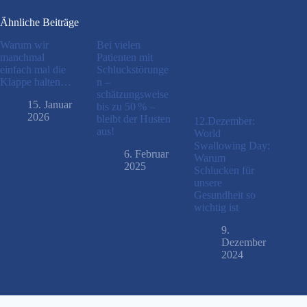
Ähnliche Beiträge
Warum wir
Bei vielen
manchmal
Patienten mit
einfach mal die
Schluckstörunge
Klappe halten…
n –
schätzungsweise
15. Januar
bis zu 50 % –
2026
bleibt der Husten
12.Dezember:
aus!
World
Swallowing Day:
6. Februar
Warum
2025
Schlucken für
unsere
Gesundheit so
wichtig ist
9.
Dezember
2024