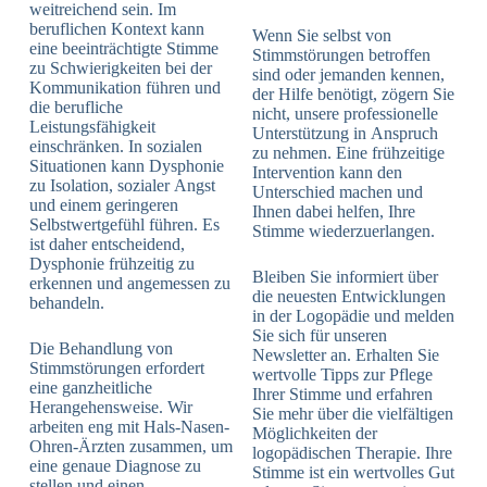
weitreichend sein. Im
beruflichen Kontext kann
Wenn Sie selbst von
eine beeinträchtigte Stimme
Stimmstörungen betroffen
zu Schwierigkeiten bei der
sind oder jemanden kennen,
Kommunikation führen und
der Hilfe benötigt, zögern Sie
die berufliche
nicht, unsere professionelle
Leistungsfähigkeit
Unterstützung in Anspruch
einschränken. In sozialen
zu nehmen. Eine frühzeitige
Situationen kann Dysphonie
Intervention kann den
zu Isolation, sozialer Angst
Unterschied machen und
und einem geringeren
Ihnen dabei helfen, Ihre
Selbstwertgefühl führen. Es
Stimme wiederzuerlangen.
ist daher entscheidend,
Dysphonie frühzeitig zu
Bleiben Sie informiert über
erkennen und angemessen zu
die neuesten Entwicklungen
behandeln.
in der Logopädie und melden
Sie sich für unseren
Die Behandlung von
Newsletter an. Erhalten Sie
Stimmstörungen erfordert
wertvolle Tipps zur Pflege
eine ganzheitliche
Ihrer Stimme und erfahren
Herangehensweise. Wir
Sie mehr über die vielfältigen
arbeiten eng mit Hals-Nasen-
Möglichkeiten der
Ohren-Ärzten zusammen, um
logopädischen Therapie. Ihre
eine genaue Diagnose zu
Stimme ist ein wertvolles Gut
stellen und einen