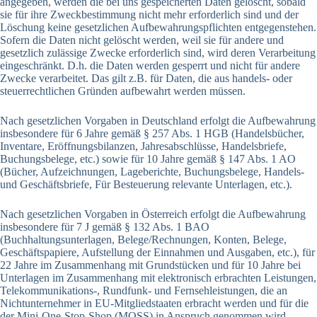
angegeben, werden die bei uns gespeicherten Daten gelöscht, sobald
sie für ihre Zweckbestimmung nicht mehr erforderlich sind und der
Löschung keine gesetzlichen Aufbewahrungspflichten entgegenstehen.
Sofern die Daten nicht gelöscht werden, weil sie für andere und
gesetzlich zulässige Zwecke erforderlich sind, wird deren Verarbeitung
eingeschränkt. D.h. die Daten werden gesperrt und nicht für andere
Zwecke verarbeitet. Das gilt z.B. für Daten, die aus handels- oder
steuerrechtlichen Gründen aufbewahrt werden müssen.
Nach gesetzlichen Vorgaben in Deutschland erfolgt die Aufbewahrung
insbesondere für 6 Jahre gemäß § 257 Abs. 1 HGB (Handelsbücher,
Inventare, Eröffnungsbilanzen, Jahresabschlüsse, Handelsbriefe,
Buchungsbelege, etc.) sowie für 10 Jahre gemäß § 147 Abs. 1 AO
(Bücher, Aufzeichnungen, Lageberichte, Buchungsbelege, Handels-
und Geschäftsbriefe, Für Besteuerung relevante Unterlagen, etc.).
Nach gesetzlichen Vorgaben in Österreich erfolgt die Aufbewahrung
insbesondere für 7 J gemäß § 132 Abs. 1 BAO
(Buchhaltungsunterlagen, Belege/Rechnungen, Konten, Belege,
Geschäftspapiere, Aufstellung der Einnahmen und Ausgaben, etc.), für
22 Jahre im Zusammenhang mit Grundstücken und für 10 Jahre bei
Unterlagen im Zusammenhang mit elektronisch erbrachten Leistungen,
Telekommunikations-, Rundfunk- und Fernsehleistungen, die an
Nichtunternehmer in EU-Mitgliedstaaten erbracht werden und für die
der Mini-One-Stop-Shop (MOSS) in Anspruch genommen wird.