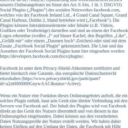
unseres Onlineangebotes im Sinne des Art. 6 Abs. 1 lit. f. DSGVO)
Social Plugins („Plugins“) des sozialen Netzwerkes facebook.com,
welches von der Facebook Ireland Ltd., 4 Grand Canal Square, Grand
Canal Harbour, Dublin 2, Irland betrieben wird („Facebook“). Die
Plugins können Interaktionselemente oder Inhalte (z.B. Videos,
Grafiken oder Textbeiträge) darstellen und sind an einem der Facebook
Logos erkennbar (weißes „f“ auf blauer Kachel, den Begriffen „Like“,
„Gefällt mir“ oder einem „Daumen hoch“-Zeichen) oder sind mit dem
Zusatz „Facebook Social Plugin“ gekennzeichnet. Die Liste und das
Aussehen der Facebook Social Plugins kann hier eingesehen werden:
https://developers.facebook.com/docs/plugins/.
Facebook ist unter dem Privacy-Shield-Abkommen zertifiziert und
bietet hierdurch eine Garantie, das europäische Datenschutzrecht
einzuhalten (https://www.privacyshield.gov/participant?
id=a2zt0000000GnywAAC&status=Active).
Wenn ein Nutzer eine Funktion dieses Onlineangebotes aufruft, die ein
solches Plugin enthält, baut sein Gerät eine direkte Verbindung mit den
Servern von Facebook auf. Der Inhalt des Plugins wird von Facebook
direkt an das Gerät des Nutzers übermittelt und von diesem in das
Onlineangebot eingebunden. Dabei können aus den verarbeiteten
Daten Nutzungsprofile der Nutzer erstellt werden. Wir haben daher
keinen Einfluss auf den Umfang der Daten, die Facebook mit Hilfe