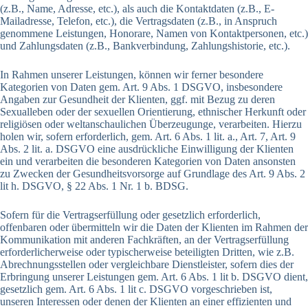
(z.B., Name, Adresse, etc.), als auch die Kontaktdaten (z.B., E-
Mailadresse, Telefon, etc.), die Vertragsdaten (z.B., in Anspruch
genommene Leistungen, Honorare, Namen von Kontaktpersonen, etc.)
und Zahlungsdaten (z.B., Bankverbindung, Zahlungshistorie, etc.).
In Rahmen unserer Leistungen, können wir ferner besondere
Kategorien von Daten gem. Art. 9 Abs. 1 DSGVO, insbesondere
Angaben zur Gesundheit der Klienten, ggf. mit Bezug zu deren
Sexualleben oder der sexuellen Orientierung, ethnischer Herkunft oder
religiösen oder weltanschaulichen Überzeugunge, verarbeiten. Hierzu
holen wir, sofern erforderlich, gem. Art. 6 Abs. 1 lit. a., Art. 7, Art. 9
Abs. 2 lit. a. DSGVO eine ausdrückliche Einwilligung der Klienten
ein und verarbeiten die besonderen Kategorien von Daten ansonsten
zu Zwecken der Gesundheitsvorsorge auf Grundlage des Art. 9 Abs. 2
lit h. DSGVO, § 22 Abs. 1 Nr. 1 b. BDSG.
Sofern für die Vertragserfüllung oder gesetzlich erforderlich,
offenbaren oder übermitteln wir die Daten der Klienten im Rahmen der
Kommunikation mit anderen Fachkräften, an der Vertragserfüllung
erforderlicherweise oder typischerweise beteiligten Dritten, wie z.B.
Abrechnungsstellen oder vergleichbare Dienstleister, sofern dies der
Erbringung unserer Leistungen gem. Art. 6 Abs. 1 lit b. DSGVO dient,
gesetzlich gem. Art. 6 Abs. 1 lit c. DSGVO vorgeschrieben ist,
unseren Interessen oder denen der Klienten an einer effizienten und