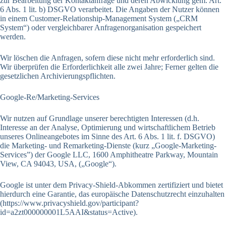
zur Bearbeitung der Kontaktanfrage und deren Abwicklung gem. Art.
6 Abs. 1 lit. b) DSGVO verarbeitet. Die Angaben der Nutzer können
in einem Customer-Relationship-Management System („CRM
System“) oder vergleichbarer Anfragenorganisation gespeichert
werden.
Wir löschen die Anfragen, sofern diese nicht mehr erforderlich sind.
Wir überprüfen die Erforderlichkeit alle zwei Jahre; Ferner gelten die
gesetzlichen Archivierungspflichten.
Google-Re/Marketing-Services
Wir nutzen auf Grundlage unserer berechtigten Interessen (d.h.
Interesse an der Analyse, Optimierung und wirtschaftlichem Betrieb
unseres Onlineangebotes im Sinne des Art. 6 Abs. 1 lit. f. DSGVO)
die Marketing- und Remarketing-Dienste (kurz „Google-Marketing-
Services”) der Google LLC, 1600 Amphitheatre Parkway, Mountain
View, CA 94043, USA, („Google“).
Google ist unter dem Privacy-Shield-Abkommen zertifiziert und bietet
hierdurch eine Garantie, das europäische Datenschutzrecht einzuhalten
(https://www.privacyshield.gov/participant?
id=a2zt000000001L5AAI&status=Active).