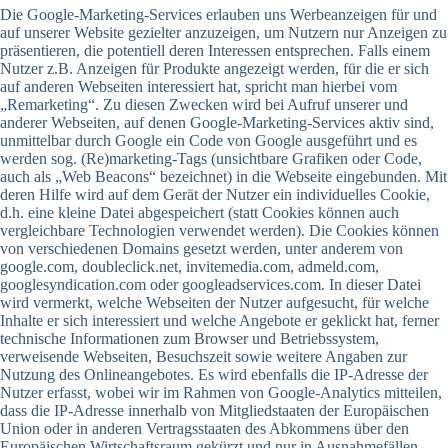
Die Google-Marketing-Services erlauben uns Werbeanzeigen für und
auf unserer Website gezielter anzuzeigen, um Nutzern nur Anzeigen zu
präsentieren, die potentiell deren Interessen entsprechen. Falls einem
Nutzer z.B. Anzeigen für Produkte angezeigt werden, für die er sich
auf anderen Webseiten interessiert hat, spricht man hierbei vom
„Remarketing“. Zu diesen Zwecken wird bei Aufruf unserer und
anderer Webseiten, auf denen Google-Marketing-Services aktiv sind,
unmittelbar durch Google ein Code von Google ausgeführt und es
werden sog. (Re)marketing-Tags (unsichtbare Grafiken oder Code,
auch als „Web Beacons“ bezeichnet) in die Webseite eingebunden. Mit
deren Hilfe wird auf dem Gerät der Nutzer ein individuelles Cookie,
d.h. eine kleine Datei abgespeichert (statt Cookies können auch
vergleichbare Technologien verwendet werden). Die Cookies können
von verschiedenen Domains gesetzt werden, unter anderem von
google.com, doubleclick.net, invitemedia.com, admeld.com,
googlesyndication.com oder googleadservices.com. In dieser Datei
wird vermerkt, welche Webseiten der Nutzer aufgesucht, für welche
Inhalte er sich interessiert und welche Angebote er geklickt hat, ferner
technische Informationen zum Browser und Betriebssystem,
verweisende Webseiten, Besuchszeit sowie weitere Angaben zur
Nutzung des Onlineangebotes. Es wird ebenfalls die IP-Adresse der
Nutzer erfasst, wobei wir im Rahmen von Google-Analytics mitteilen,
dass die IP-Adresse innerhalb von Mitgliedstaaten der Europäischen
Union oder in anderen Vertragsstaaten des Abkommens über den
Europäischen Wirtschaftsraum gekürzt und nur in Ausnahmefällen