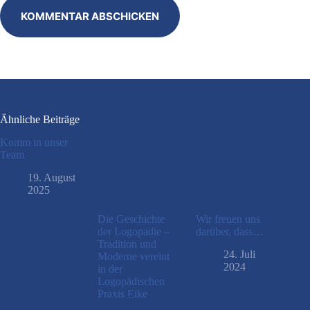
KOMMENTAR ABSCHICKEN
Ähnliche Beiträge
Komm in unser
Team
19. August
2025
Die Geschichte
Wir freuen uns
der Logopädie –
darüber, dass…
Tradition und
24. Juli
Moderne vereint
2024
in der
Logopädischen
Praxis Eike