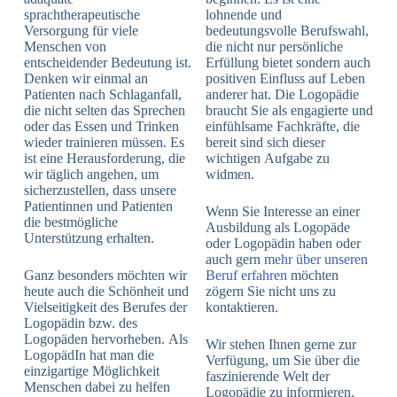
sprachtherapeutische
lohnende und
Versorgung für viele
bedeutungsvolle Berufswahl,
Menschen von
die nicht nur persönliche
entscheidender Bedeutung ist.
Erfüllung bietet sondern auch
Denken wir einmal an
positiven Einfluss auf Leben
Patienten nach Schlaganfall,
anderer hat. Die Logopädie
die nicht selten das Sprechen
braucht Sie als engagierte und
oder das Essen und Trinken
einfühlsame Fachkräfte, die
wieder trainieren müssen. Es
bereit sind sich dieser
ist eine Herausforderung, die
wichtigen Aufgabe zu
wir täglich angehen, um
widmen.
sicherzustellen, dass unsere
Patientinnen und Patienten
Wenn Sie Interesse an einer
die bestmögliche
Ausbildung als Logopäde
Unterstützung erhalten.
oder Logopädin haben oder
auch gern
mehr über unseren
Ganz besonders möchten wir
Beruf erfahren
möchten
heute auch die Schönheit und
zögern Sie nicht uns zu
Vielseitigkeit des Berufes der
kontaktieren.
Logopädin bzw. des
Logopäden hervorheben. Als
Wir stehen Ihnen gerne zur
LogopädIn hat man die
Verfügung, um Sie über die
einzigartige Möglichkeit
faszinierende Welt der
Menschen dabei zu helfen
Logopädie zu informieren.