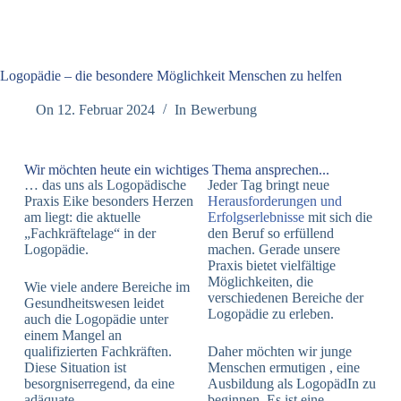
Logopädie – die besondere Möglichkeit Menschen zu helfen
On
12. Februar 2024
In
Bewerbung
Wir möchten heute ein wichtiges Thema ansprechen...
… das uns als Logopädische
Jeder Tag bringt neue
Praxis Eike besonders Herzen
Herausforderungen und
am liegt: die aktuelle
Erfolgserlebnisse
mit sich die
„Fachkräftelage“ in der
den Beruf so erfüllend
Logopädie.
machen. Gerade unsere
Praxis bietet vielfältige
Möglichkeiten, die
Wie viele andere Bereiche im
verschiedenen Bereiche der
Gesundheitswesen leidet
Logopädie zu erleben.
auch die Logopädie unter
einem Mangel an
qualifizierten Fachkräften.
Daher möchten wir junge
Diese Situation ist
Menschen ermutigen , eine
besorgniserregend, da eine
Ausbildung als LogopädIn zu
adäquate
beginnen. Es ist eine