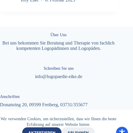
Über Uns
Bei uns bekommen Sie Beratung und Therapie von fachlich
kompetenten Logopädinnen und Logopäden.
Schreiben Sie uns
info@logopaedie-eike.de
Anschriften
Donatsring 20, 09599 Freiberg,
03731/355677
Töpferstraße 1, 09496 Marienberg,
03735/61560
Wir verwenden Cookies, um sicherzustellen, dass wir Ihnen die beste
Erfahrung auf unserer Website bieten.
Bahnhofstraße 5, 09526 Olbernhau,
037360/79531
AKZEPTIEREN
ABLEHNEN